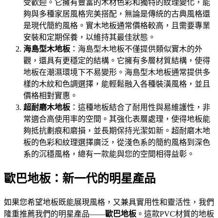
受歡迎。它擁有豐富的木材色彩和獨特的紋理變化，能
夠與多種家居風格完美搭配，無論是傳統的古典風格還
是現代簡約風格。實木地板通常價格較高，且需要專業
安裝和定期保養，以維持其最佳狀態。
海島型木地板
：海島型木地板不僅提供類似實木的外
觀，還具有更穩定的結構。它擁有多層材質結構，使得
地板在潮濕環境下不易變形。海島型木地板通常提供多
樣的木紋和色調選擇，能輕鬆融入各種裝潢風格，並且
價格相對實惠。
超耐磨木地板
：這種地板結合了耐用性與易維護性，非
常適合高使用率的空間。其強化表層處理，使得地板能
夠抵抗劃痕和磨損，並長期保持光潔如新。超耐磨木地
板的色彩和紋理選擇廣泛，從淺色系的簡約風格到深色
系的沉穩風格，總有一款能與您的空間相得益彰。
歐巴地板：新一代的明星產品
如果您希望地板既能展現風格，又兼具實用性和靈活性，我們
隆重推薦我們的明星產品——
歐巴地板
。這款PVC材質的地板