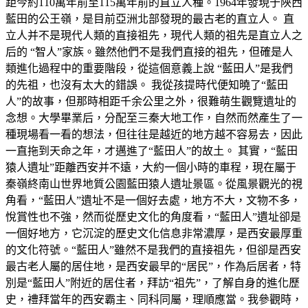
距今約110萬年前至115萬年前的直立人種。1964年發現于陜西
藍田的公王嶺，是目前亞洲北部發現的最古老的直立人。 直
立人并不是現代人類的直接祖先，現代人類的祖先是直立人之
后的 “智人”家族。雖然他們不是我們直接的祖先，但確是人
類進化過程中的重要階段，從這個意義上說 “藍田人”是我們
的先祖，也沒有太大的錯誤。 我從孩提時代便知曉了“藍田
人”的故事，但那時相距千余公里之外，很難萌生觀覽遺址的
念想。大學畢業后，分配至三秦大地工作，自然而然產生了一
種現場看一看的想法，但往往是越近的地方越不容易去，因此
一直拖到天命之年，才邁進了“藍田人”的故土。 其實，“藍田
猿人遺址”距離西安并不遠，大約一個小時的車程，現在屬于
秦嶺終南山世界地質公園藍田猿人遺址景區。從風景觀光的視
角看，“藍田人”遺址不是一個好去處，地方不大，文物不多，
悅賞性也不強，然而從歷史文化的角度看，“藍田人”遺址卻是
一個好地方，它沉淀的歷史文化信息非常濃厚，是西安最厚重
的文化符號。“藍田人”雖然不是我們的直接祖先，但卻是西安
最古老人屬的居住地，是西安最早的“居民”，作為后居者，特
別是“藍田人”附近的居住者，拜訪“祖先”，了解自身的進化歷
史，禮拜當年的西安霸主、同科同屬，理順應當。我參觀時，