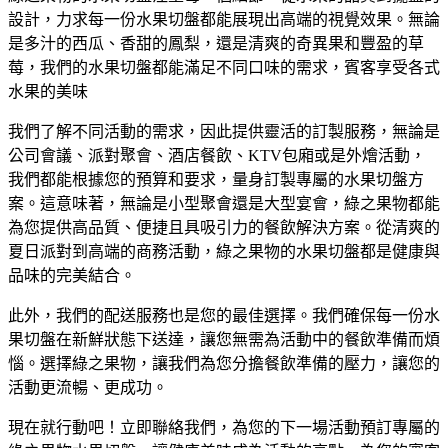
設計，力求每一份水果切盤都能展現出高端的視覺效果。無論
是多汁的西瓜、香甜的鳳梨，還是清爽的奇異果和豐盈的草
莓，我們的水果切盤都能滿足不同口味的需求，賓客享受各式
水果的美味
我們了解不同活動的需求，因此提供靈活的訂製服務，無論是
公司會議、派對聚會、酒店餐飲、KTV包廂或是外燴活動，
我們都能根據您的預算和要求，量身訂製專屬的水果切盤方
案。這意味著，無論是小型聚會還是大型宴會，綠之果物都能
為您提供高品質、便捷且具吸引力的餐飲解決方案。從清爽的
夏日派對到高端的商務活動，綠之果物的水果切盤都是健康與
品味的完美結合。
此外，我們的配送服務也是您的最佳選擇。我們確保每一份水
果切盤在新鮮狀態下送達，讓您無需為活動中的餐飲準備而煩
惱。選擇綠之果物，讓我們為您分擔餐飲準備的壓力，讓您的
活動更流暢、更成功。
現在就行動吧！立即聯絡我們，為您的下一場活動預訂專屬的