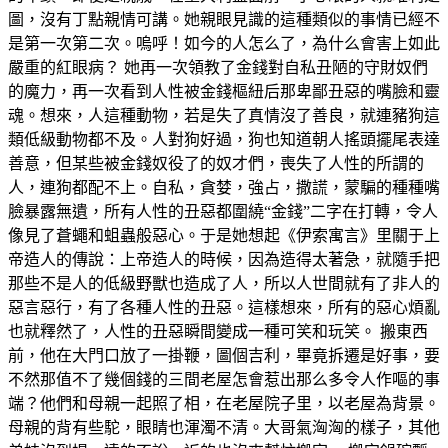
圖，沒有丁點親情可講。她親眼見識的這種類似的事情已經不
是第一次第二次。嗚呼！如今的人怎么了，為什么會害上如此
嚴重的紅眼病？ 她再一次領教了金錢對自私丑陋的守財奴們
的魔力，再一次看到人性被金錢樞紐后那卑鄙丑惡的嘴臉和靈
魂。想來，人這種動物，若是失了真情沒了善良，就連豬狗這
類低級動物都不及。人對狗好過，狗也知道朝人搖頭擺尾表達
善意，但某些被金錢奴役了的奴才們，喪失了人性的所謂的
人，連狗都配不上。自私，貪婪，強占，撒謊，蒙騙的種種嘴
臉暴露無遺，所有人性的丑惡都圍繞“金錢”二字在打轉，令人
像見了蒼蠅和蛆蟲般惡心。于是她想起《伊索寓言》里關于上
帝造人的傳說：上帝造人的時候，因為造得太著急，就隨手把
那些不是人的低級野獸也造成了人，所以人世間就有了非人的
惡言惡行，有了各種人性的丑惡。這樣想來，所有的惡心煩亂
也就釋然了，人性的丑惡瞬間變成一種可笑和玩笑。 搬東西
前，他在大門口放了一掛鞭，圖個吉利，畢竟拆遷是好事，要
不然那值不了幾個錢的三間老屋怎會惹出那么多令人作嘔的事
端？他們和母親一起照了相，在老屋院子里，以老屋為背景。
母親的背有些駝，眼睛也渾濁不清。大哥氣洶洶的樣子，其他