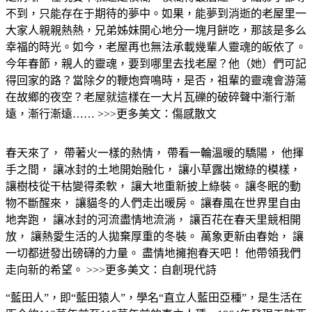
不到，只能存在于期待的夢中。如果，能夢到消逝的老屋里一
大家人親親熱熱，兄弟姊妹開心地分一塊月餅吃，那該是多么
幸福的時光。如今，老屋再也無法承載幾輩人靈魂的皈依了。
今年春節，親人的靈魂，要到哪里去找老屋？他（她）們可記
得回家的路？當除夕的鞭炮齊鳴時，是否，祖輩的靈魂會游蕩
在故鄉的夜空？老屋就這樣在一大片瓦礫的破碎聲中漸行漸
遠，漸行漸遠…… >>>更多美文：傷感散文
春天來了， 帶著火一樣的熱情， 帶看一輪溫暖的驕陽， 他揮
手之間， 讓冰封的土地開始融化， 讓小草露出嫩綠的模樣，
讓樹枝從干枯變得柔軟， 讓大地重新披上綠裝。 讓冬眠的動
物不斷醒來， 讓貓冬的人們走出暖房。 讓春風在世界里自由
地奔跑， 讓冰封的河流盡情地流淌， 讓百花在春天里競相開
放， 讓熱愛生活的人拋棄厚重的冬裝。 萬象更新由春始， 讓
一切都迸發出磅礴的力量。 盡情地擁抱春天吧！ 他帶領我們
走向新的希望。 >>>更多美文：自創現代詩
“藍田人”，即“藍田猿人”，學名“直立人藍田亞種”，是生活在