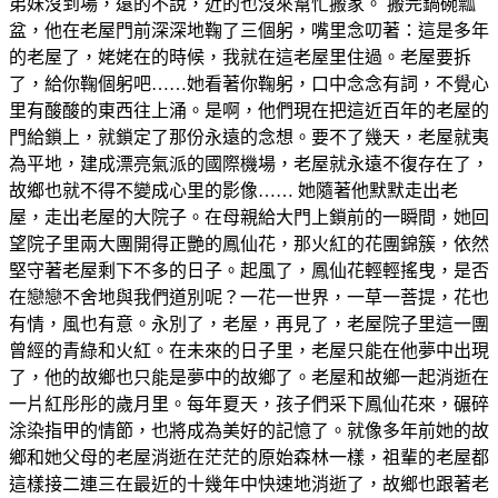
弟妹沒到場，遠的不說，近的也沒來幫忙搬家。 搬完鍋碗瓢
盆，他在老屋門前深深地鞠了三個躬，嘴里念叨著：這是多年
的老屋了，姥姥在的時候，我就在這老屋里住過。老屋要拆
了，給你鞠個躬吧……她看著你鞠躬，口中念念有詞，不覺心
里有酸酸的東西往上涌。是啊，他們現在把這近百年的老屋的
門給鎖上，就鎖定了那份永遠的念想。要不了幾天，老屋就夷
為平地，建成漂亮氣派的國際機場，老屋就永遠不復存在了，
故鄉也就不得不變成心里的影像…… 她隨著他默默走出老
屋，走出老屋的大院子。在母親給大門上鎖前的一瞬間，她回
望院子里兩大團開得正艷的鳳仙花，那火紅的花團錦簇，依然
堅守著老屋剩下不多的日子。起風了，鳳仙花輕輕搖曳，是否
在戀戀不舍地與我們道別呢？一花一世界，一草一菩提，花也
有情，風也有意。永別了，老屋，再見了，老屋院子里這一團
曾經的青綠和火紅。在未來的日子里，老屋只能在他夢中出現
了，他的故鄉也只能是夢中的故鄉了。老屋和故鄉一起消逝在
一片紅彤彤的歲月里。每年夏天，孩子們采下鳳仙花來，碾碎
涂染指甲的情節，也將成為美好的記憶了。就像多年前她的故
鄉和她父母的老屋消逝在茫茫的原始森林一樣，祖輩的老屋都
這樣接二連三在最近的十幾年中快速地消逝了，故鄉也跟著老