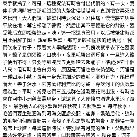
束手就擒了。可是，這種捉法有時會付出代價的。有一次，我
伸手進洞時被它那毛絨絨的大螯鉗得嗷嗷叫，直到把它弄死也
不松開。大人們說，被蟹鉗時要沉著，忍住痛，慢慢將它與手
平放在地，等它松馳了警惕，然后出其不意輕敲它的背殼，蟹
受驚后立即松螯逃走。咦，這一招還真管用，以后被蟹鉗時都
用此招解了圍。 說到裝毛蟹，那可是輕松愉快的絕活兒。 我
們砍來了竹子，跟著大人學編蟹籠，一到傍晚就拿去下在蟹洞
前。籠子是倒須籠，口狹小，夜里毛蟹出洞覓食，一旦進入籠
子便出不得。只要等到凌晨五更雞啼去起籠子，準能捉它十個
八只。但有時也會白勞的，原因是河貍也會來偷蟹吃。河貍是
一種四足小獸，長著一身光潔細滑的皮毛，腳短有力，尾巴扁
而大，善于潛水，它有著鋒利無比的牙齒，專吃河里的魚蝦蟹
類為生。平時，常見它們三五成群在淺灘蓮花灣出沒，有時也
會在河中小洲蘆葦叢現身，遠遠見了人便倏忽潛進水里消了蹤
影。 最激動人心的捉蟹還是在秋夜里去照毛蟹。 每年秋季，
毛蟹們要生殖洄游到河海交匯處交配，產卵，繁殖后代，這時
的毛蟹個個圓實肥美，滿殼子里都是豐腴的蟹膏，是難得一食
的席上珍饈。每當這個時候，特別是有月亮的晚上，父親就早
早裝好電石燈，提著蟹簍，叫我跟著去照蟹。 秋夜里，河風