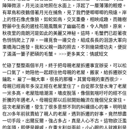
陣陣微涼，月光淡淡地照在水面上，浮起了一層薄薄的輕煙。
有翠鳥和夜鶴借著月光在捕魚，見了我們便唧唧唧的飛遠。岸
上的怪石像虎像狼，如蛇如鳥，交叉重疊，相映成趣，而雜樹
野藤中生長的遲桂花隨風飄來了幽幽花香，令人陶醉，原來，
秋夜里的南朗河是如此的美麗又神秘。這時，毛蟹們已趁著夜
色悄悄爬上了岸，一邊覓食一邊交合，組成長長的洄游大軍向
東橋海口進發。我和父親一路的照去，不到幾袋煙功夫，便捉
了滿滿一簍子肥碩的毛蟹。 >>>更多美文：情感短文
忙碌了整整兩個半月，終于把母親老屋拆遷事宜辦妥，可以松
一口氣了。她陪他一起趕往他母親的老屋，搬家，給拆遷辦交
鑰匙。 雇了一輛大車，很長的那種。其實母親的東西很少，
母親已經兩年多沒正經在老屋里住了。自從那次發水淹了老屋
一米多高，老屋陰暗潮濕，墻皮脫落，像個氣喘吁吁的經不住
折騰的年邁老人。母親從那以后就開始輪流在幾個兒女家住。
這次老屋拆遷，發生了很多意想不到的糾纏煩心的事。明明是
在20多年前就賣給了親人的老屋，遇到拆遷的好事，竟然想盡
一切手段，出爾反爾，強占多占，真是人心不古。這物欲泛濫
的年頭，即便是親戚，在重大利益面前，小心眼的人就唯利是