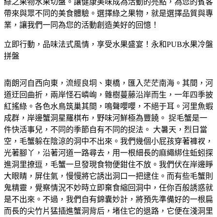
綠之果物水果切盤。讓健康美味成為活動的亮點，為您的賓客
帶來與眾不同的美食體驗。選擇綠之果物，就是選擇品質與專
業，讓我們一同為您的活動創造美好的回憶！
立即行動，品味法式風情，享受水果盛宴！永和PUB水果冷盤
拼盤
南朗河自西向東，流經良垌、東橋，匯入茫茫南海。其間，河
道迂回曲折，兩岸怪石嶙峋，雜樹蔓藤沿岸而生，一年四季披
紅搖綠。各色水鳥筑巢其間，鳴聲嚶嚶，不絕于耳。河里魚蝦
成群，岸邊蟹洞星羅棋布，野味河鮮極為豐饒。 捉毛蟹是一
件快活事兒，不同的季節自有不同的捉法。 大暑天，烈日當
空，毛蟹躲在陰涼的洞中不出來。我們幾個小屁孩穿著褲衩，
光著腳丫，沿著河道一路尋去，用一根細長的麻繩綁住蚯蚓探
進洞里撩逗，毛蟹一旦發現食物便鉗住不放。我們伏在岸邊睜
大眼睛，屏住氣，慢慢將它誘出洞口一把逮住。而有些毛蟹則
鬼精靈，覺察情況不妙時立即棄食縮回洞中，任你百般誘惑就
是不出來。不過，我們自有錦囊妙計，將預先準備好的一根扁
而長的尖竹片猛插進蟹洞背后，堵住它的退路，它便在淺洞里