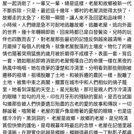
屋一起消逝了。一輩又一輩，總是這樣，老屋和故鄉被新一代
不斷拆除，只是，最近這十幾年，鄉村的老屋消逝得太快了，
故鄉走的太急了，眨眼一瞬間，讓人來不及回望和品味啊！
小時候，人們總是急不可耐地逃離故鄉，逃離老屋，逃向外面
的世界。幾十年轉瞬即逝，回來時都已是白發鬢染，兒時的玩
伴也四散而去了，對老屋那些最初的記憶反倒越來越清晰。歲
月磨掉了每個人的棱角，就像老屋脫落的土墻皮。物化了的親
情也隨著突飛猛進的歲月被折磨得不成樣子。表面一套，背后
一套。猶如眼前即將消逝的老屋慨嘆自己的命運一樣在黑夜的
熱風中嗚咽。她在夜夢的凄楚和冷清里，分明看到那些剛剛被
遷移的祖墳，祖墳脫離了土地，和被拆遷的農民一樣，脫離了
土地，被集中束之高閣，擱置在城市中和人們相似的鴿子籠
里。她看到深藍的天空上，星光點點，那可是親人們冷冷清清
的眼睛？如勾的月光，印在月牙形的殘缺的窗前，是否在試圖
勾連那些被人們快要遺忘殆盡的古老的愛的故事和傳說。一切
靜謐著，喧鬧著，老屋的窗戶像是瞪著的憂郁的眼睛，也是這
樣冷冷的，黑洞洞的。 老屋是故鄉。故鄉的老屋，是兒時清
貧但快樂的護佑，是母親暮年時最后的念想。老屋在記憶里越
是清晰，在現實中就越是模糊，模糊得最后連一丁點影子都尋