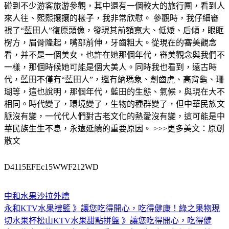
碰到不少游客旅游參觀，其中還有一個較大的旅行團，看到人
來人往、熙熙攘攘的樣子，我非常欣慰。 參觀時，我仔細審
視了“藍田人”復原頭像，發現其前額寬大、低矮、后傾，眼眶
楞方，眉骨隆起，嘴部前伸，牙齒粗大。從現在的審美觀念
看，并不是一個美女，也許在她那個年代，審美觀念與我們不
一樣，那個時候她可能是個大美人。同時我也看到，遠古時
代，藍田不僅有“藍田人”，還有納瑪象、劍齒虎、高背龜、珊
瑚等，這也說明，那個年代，藍田的生態、氣候，與現在大不
相同。時代變了，環境變了，生物的種群變了，但中華民族文
脈沒有變，一代代人們對古老文化的熱愛沒有變，這可能是中
華民族生生不息，永遠延續的重要原因。 >>>更多美文：原創
散文
D4115EFEc15WWF212WD
中和水果沙拉外燴
永和KTV水果禮籃 》讓您吃得開心，吃得健康！綠之果物現
切水果杯
松山KTV水果甜點拼盤 》讓您吃得開心，吃得健